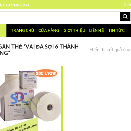
Giới
HẤT LƯỢNG CAO
TRANG CHỦ
CỬA HÀNG
GIỚI THIỆU
LIÊN HỆ
TIN TỨC
ẮN THẺ “VẢI ĐA SỢI 6 THÀNH
Hiển thị kết quả duy
ÃNG”