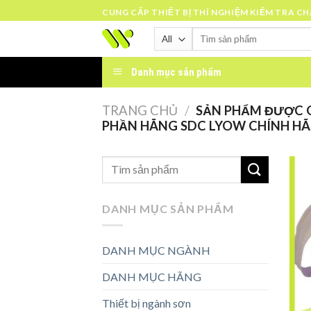
Skip
CUNG CẤP THIẾT BỊ THÍ NGHIỆM KIỂM TRA C
to
Tìm
content
kiếm:
Danh mục sản phẩm
TRANG CHỦ
/
SẢN PHẨM ĐƯỢC G
PHẦN HÃNG SDC LYOW CHÍNH H
DANH MỤC SẢN PHẨM
DANH MỤC NGÀNH
DANH MỤC HÃNG
Thiết bị ngành sơn