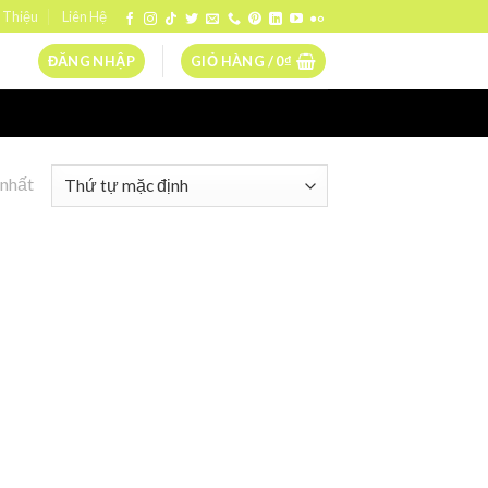
 Thiệu
Liên Hệ
ĐĂNG NHẬP
GIỎ HÀNG /
0
₫
 nhất