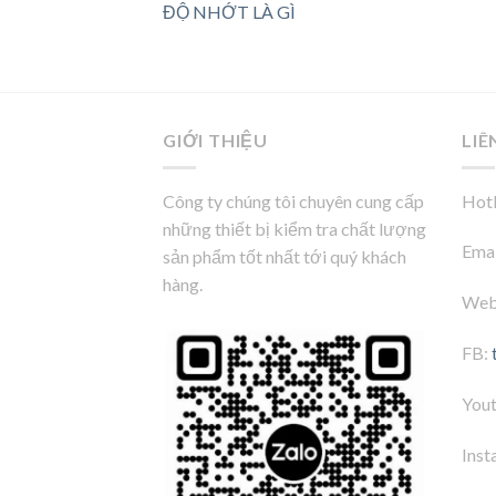
ĐỘ NHỚT LÀ GÌ
GIỚI THIỆU
LIÊ
Công ty chúng tôi chuyên cung cấp
Hotl
những thiết bị kiểm tra chất lượng
Emai
sản phẩm tốt nhất tới quý khách
hàng.
Web
FB:
You
Inst