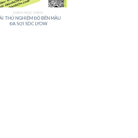
DANH MỤC HÃNG
ẢI THỬ NGHIỆM ĐỘ BỀN MÀU
ĐA SỢI SDC LYOW