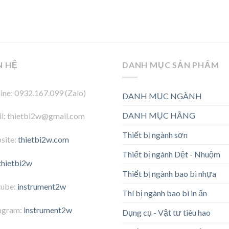
N HỆ
DANH MỤC SẢN PHẨM
ine: 0932.167.099 (Zalo)
DANH MỤC NGÀNH
DANH MỤC HÃNG
l: thietbi2w@gmail.com
Thiết bị ngành sơn
site:
thietbi2w.com
Thiết bị ngành Dệt - Nhuộm
thietbi2w
Thiết bị ngành bao bì nhựa
tube:
instrument2w
Thí bị ngành bao bì in ấn
agram:
instrument2w
Dụng cụ - Vật tư tiêu hao