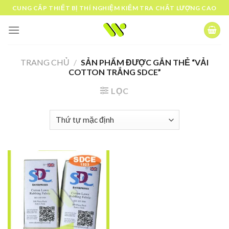
Skip
CUNG CẤP THIẾT BỊ THÍ NGHIỆM KIỂM TRA CHẤT LƯỢNG CAO
to
content
TRANG CHỦ
/
SẢN PHẨM ĐƯỢC GẮN THẺ “VẢI
COTTON TRẮNG SDCE”
LỌC