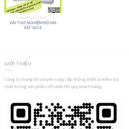
DANH MỤC HÃNG
VẢI THỬ NGHIỆM ĐỘ MA
SÁT SDCE
GIỚI THIỆU
Công ty chúng tôi chuyên cung cấp những thiết bị kiểm tra
chất lượng sản phẩm tốt nhất tới quý khách hàng.