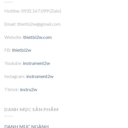
Hotline: 0932.167.099 (Zalo)
Email: thietbi2w@gmail.com
Website:
thietbi2w.com
FB:
thietbi2w
Youtube:
instrument2w
Instagram:
instrument2w
Tiktok:
instru2w
DANH MỤC SẢN PHẨM
DANH MỤC NGÀNH