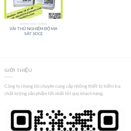
DANH MỤC HÃNG
VẢI THỬ NGHIỆM ĐỘ MA
SÁT SDCE
GIỚI THIỆU
Công ty chúng tôi chuyên cung cấp những thiết bị kiểm tra
chất lượng sản phẩm tốt nhất tới quý khách hàng.