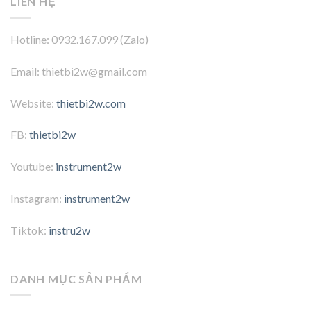
LIÊN HỆ
Hotline: 0932.167.099 (Zalo)
Email: thietbi2w@gmail.com
Website:
thietbi2w.com
FB:
thietbi2w
Youtube:
instrument2w
Instagram:
instrument2w
Tiktok:
instru2w
DANH MỤC SẢN PHẨM