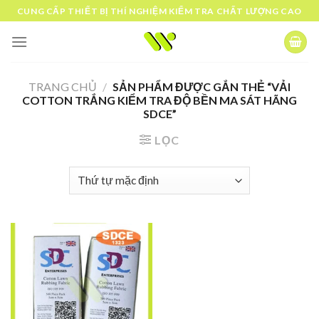
Skip
CUNG CẤP THIẾT BỊ THÍ NGHIỆM KIỂM TRA CHẤT LƯỢNG CAO
to
content
TRANG CHỦ
/
SẢN PHẨM ĐƯỢC GẮN THẺ “VẢI
COTTON TRẮNG KIỂM TRA ĐỘ BỀN MA SÁT HÃNG
SDCE”
LỌC