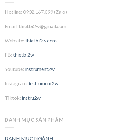
Hotline: 0932.167.099 (Zalo)
Email: thietbi2w@gmail.com
Website:
thietbi2w.com
FB:
thietbi2w
Youtube:
instrument2w
Instagram:
instrument2w
Tiktok:
instru2w
DANH MỤC SẢN PHẨM
DANH MỤC NGÀNH