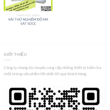
DANH MỤC HÃNG
VẢI THỬ NGHIỆM ĐỘ MA
SÁT SDCE
GIỚI THIỆU
Công ty chúng tôi chuyên cung cấp những thiết bị kiểm tra
chất lượng sản phẩm tốt nhất tới quý khách hàng.