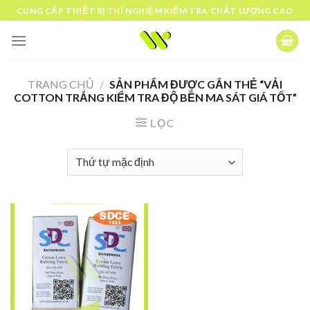
Skip
CUNG CẤP THIẾT BỊ THÍ NGHIỆM KIỂM TRA CHẤT LƯỢNG CAO
to
content
TRANG CHỦ
/
SẢN PHẨM ĐƯỢC GẮN THẺ “VẢI
COTTON TRẮNG KIỂM TRA ĐỘ BỀN MA SÁT GIÁ TỐT”
LỌC