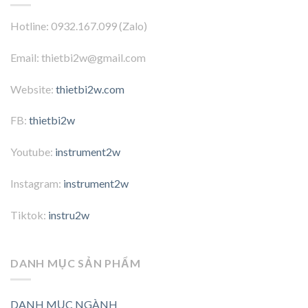
Hotline: 0932.167.099 (Zalo)
Email: thietbi2w@gmail.com
Website:
thietbi2w.com
FB:
thietbi2w
Youtube:
instrument2w
Instagram:
instrument2w
Tiktok:
instru2w
DANH MỤC SẢN PHẨM
DANH MỤC NGÀNH