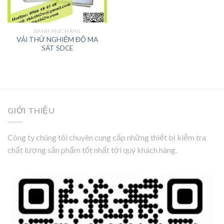
DANH MỤC HÃNG
VẢI THỬ NGHIỆM ĐỘ MA
SÁT SDCE
GIỚI THIỆU
Công ty chúng tôi chuyên cung cấp những thiết bị kiểm tra
chất lượng sản phẩm tốt nhất tới quý khách hàng.