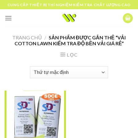
Skip
CUNG CẤP THIẾT BỊ THÍ NGHIỆM KIỂM TRA CHẤT LƯỢNG CAO
to
content
TRANG CHỦ
/
SẢN PHẨM ĐƯỢC GẮN THẺ “VẢI
COTTON LAWN KIỂM TRA ĐỘ BỀN VẢI GIÁ RẺ”
LỌC