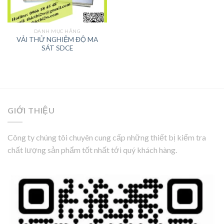
DANH MỤC HÃNG
VẢI THỬ NGHIỆM ĐỘ MA
SÁT SDCE
GIỚI THIỆU
Công ty chúng tôi chuyên cung cấp những thiết bị kiểm tra
chất lượng sản phẩm tốt nhất tới quý khách hàng.