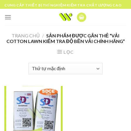
Skip
CUNG CẤP THIẾT BỊ THÍ NGHIỆM KIỂM TRA CHẤT LƯỢNG CAO
to
content
TRANG CHỦ
/
SẢN PHẨM ĐƯỢC GẮN THẺ “VẢI
COTTON LAWN KIỂM TRA ĐỘ BỀN VẢI CHÍNH HÃNG”
LỌC