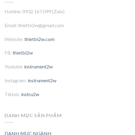
Hotline: 0932.167.099 (Zalo)
Email: thietbi2w@gmail.com
Website:
thietbi2w.com
FB:
thietbi2w
Youtube:
instrument2w
Instagram:
instrument2w
Tiktok:
instru2w
DANH MỤC SẢN PHẨM
DANH MỤC NGÀNH