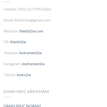
Hotline: 0932.167.099 (Zalo)
Email: thietbi2w@gmail.com
Website:
thietbi2w.com
FB:
thietbi2w
Youtube:
instrument2w
Instagram:
instrument2w
Tiktok:
instru2w
DANH MỤC SẢN PHẨM
DANH MỤC NGÀNH