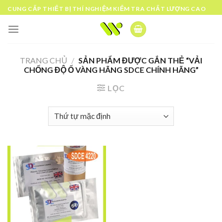
Skip
CUNG CẤP THIẾT BỊ THÍ NGHIỆM KIỂM TRA CHẤT LƯỢNG CAO
to
content
TRANG CHỦ
/
SẢN PHẨM ĐƯỢC GẮN THẺ “VẢI
CHỐNG ĐỘ Ố VÀNG HÃNG SDCE CHÍNH HÃNG”
LỌC