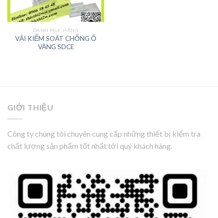
DANH MỤC HÃNG
VẢI KIỂM SOÁT CHỐNG Ố
VÀNG SDCE
GIỚI THIỆU
Công ty chúng tôi chuyên cung cấp những thiết bị kiểm tra
chất lượng sản phẩm tốt nhất tới quý khách hàng.