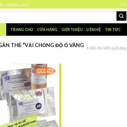
Giới
HẤT LƯỢNG CAO
TRANG CHỦ
CỬA HÀNG
GIỚI THIỆU
LIÊN HỆ
TIN TỨC
ẮN THẺ “VẢI CHỐNG ĐỘ Ố VÀNG
Hiển thị kết quả duy