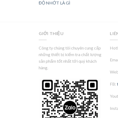
ĐỘ NHỚT LÀ GÌ
GIỚI THIỆU
LIÊ
Công ty chúng tôi chuyên cung cấp
Hotl
những thiết bị kiểm tra chất lượng
Emai
sản phẩm tốt nhất tới quý khách
hàng.
Web
FB:
You
Inst