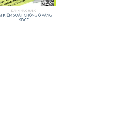
DANH MỤC HÃNG
ẢI KIỂM SOÁT CHỐNG Ố VÀNG
SDCE