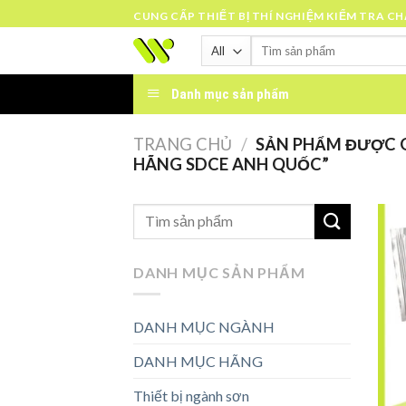
Skip
CUNG CẤP THIẾT BỊ THÍ NGHIỆM KIỂM TRA C
to
Tìm
content
kiếm:
Danh mục sản phẩm
TRANG CHỦ
/
SẢN PHẨM ĐƯỢC G
HÃNG SDCE ANH QUỐC”
DANH MỤC SẢN PHẨM
DANH MỤC NGÀNH
DANH MỤC HÃNG
Thiết bị ngành sơn