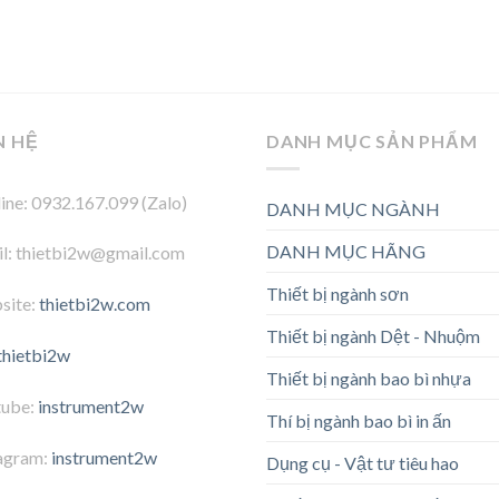
N HỆ
DANH MỤC SẢN PHẨM
ine: 0932.167.099 (Zalo)
DANH MỤC NGÀNH
DANH MỤC HÃNG
l: thietbi2w@gmail.com
Thiết bị ngành sơn
site:
thietbi2w.com
Thiết bị ngành Dệt - Nhuộm
thietbi2w
Thiết bị ngành bao bì nhựa
tube:
instrument2w
Thí bị ngành bao bì in ấn
agram:
instrument2w
Dụng cụ - Vật tư tiêu hao