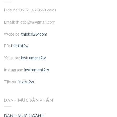
Hotline: 0932.167.099 (Zalo)
Email: thietbi2w@gmail.com
Website:
thietbi2w.com
FB:
thietbi2w
Youtube:
instrument2w
Instagram:
instrument2w
Tiktok:
instru2w
DANH MỤC SẢN PHẨM
DANH MỤC NGÀNH