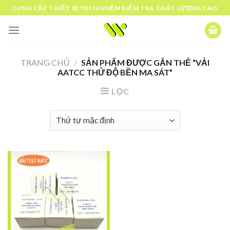
Skip
CUNG CẤP THIẾT BỊ THÍ NGHIỆM KIỂM TRA CHẤT LƯỢNG CAO
to
content
TRANG CHỦ
/
SẢN PHẨM ĐƯỢC GẮN THẺ “VẢI
AATCC THỬ ĐỘ BỀN MA SÁT”
LỌC