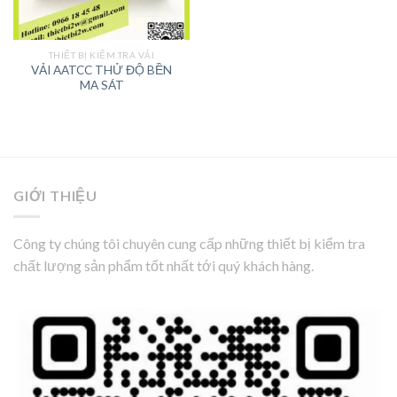
THIẾT BỊ KIỂM TRA VẢI
VẢI AATCC THỬ ĐỘ BỀN
MA SÁT
GIỚI THIỆU
Công ty chúng tôi chuyên cung cấp những thiết bị kiểm tra
chất lượng sản phẩm tốt nhất tới quý khách hàng.