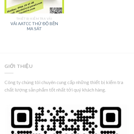
THIẾT BỊ KIỂM TRA VẢI
VẢI AATCC THỬ ĐỘ BỀN
MA SÁT
GIỚI THIỆU
Công ty chúng tôi chuyên cung cấp những thiết bị kiểm tra
chất lượng sản phẩm tốt nhất tới quý khách hàng.