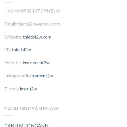
Hotline: 0932.167.099 (Zalo)
Email: thietbi2w@gmail.com
Website:
thietbi2w.com
FB:
thietbi2w
Youtube:
instrument2w
Instagram:
instrument2w
Tiktok:
instru2w
DANH MỤC SẢN PHẨM
DANH MỤC NGÀNH