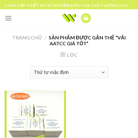
Skip
CUNG CẤP THIẾT BỊ THÍ NGHIỆM KIỂM TRA CHẤT LƯỢNG CAO
to
content
TRANG CHỦ
/
SẢN PHẨM ĐƯỢC GẮN THẺ “VẢI
AATCC GIÁ TỐT”
LỌC