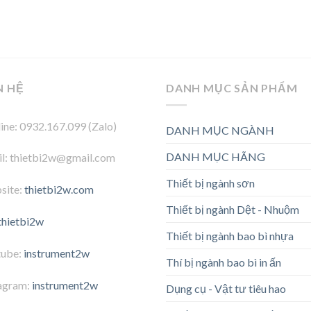
N HỆ
DANH MỤC SẢN PHẨM
ine: 0932.167.099 (Zalo)
DANH MỤC NGÀNH
DANH MỤC HÃNG
l: thietbi2w@gmail.com
Thiết bị ngành sơn
site:
thietbi2w.com
Thiết bị ngành Dệt - Nhuộm
thietbi2w
Thiết bị ngành bao bì nhựa
tube:
instrument2w
Thí bị ngành bao bì in ấn
agram:
instrument2w
Dụng cụ - Vật tư tiêu hao