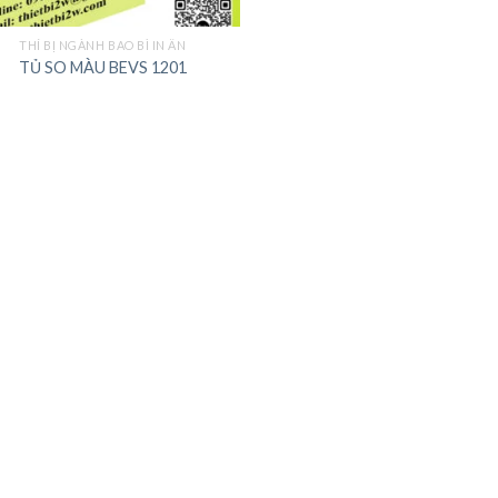
THÍ BỊ NGÀNH BAO BÌ IN ẤN
TỦ SO MÀU BEVS 1201