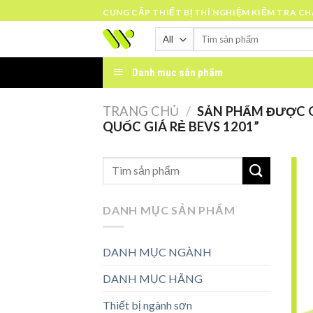
Skip
CUNG CẤP THIẾT BỊ THÍ NGHIỆM KIỂM TRA C
to
Tìm
content
kiếm:
Danh mục sản phẩm
TRANG CHỦ
/
SẢN PHẨM ĐƯỢC G
QUỐC GIÁ RẺ BEVS 1201”
DANH MỤC SẢN PHẨM
DANH MỤC NGÀNH
DANH MỤC HÃNG
Thiết bị ngành sơn