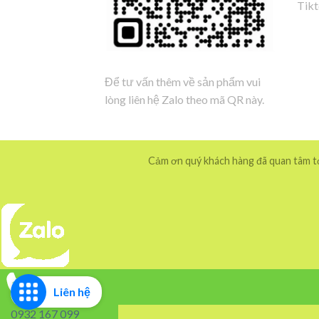
Tik
Để tư vấn thêm về sản phẩm vui
lòng liên hệ Zalo theo mã QR này.
Cảm ơn quý khách hàng đã quan tâm tới
Liên hệ
0932 167 099