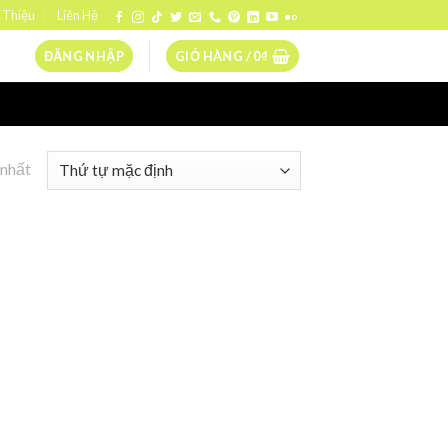
 Thiệu
Liên Hệ
ĐĂNG NHẬP
GIỎ HÀNG /
0
₫
 nhất