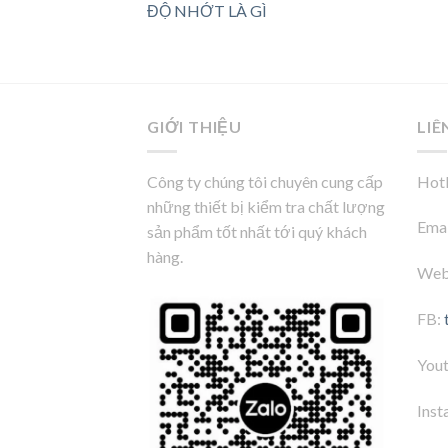
ĐỘ NHỚT LÀ GÌ
GIỚI THIỆU
LIÊ
Công ty chúng tôi chuyên cung cấp
Hotl
những thiết bị kiểm tra chất lượng
Emai
sản phẩm tốt nhất tới quý khách
hàng.
Web
FB:
You
Inst