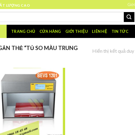
Giới
HẤT LƯỢNG CAO
TRANG CHỦ
CỬA HÀNG
GIỚI THIỆU
LIÊN HỆ
TIN TỨC
ẮN THẺ “TỦ SO MÀU TRUNG
Hiển thị kết quả duy