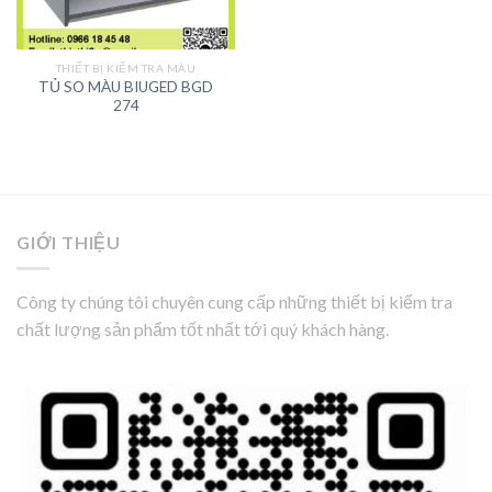
THIẾT BỊ KIỂM TRA MÀU
TỦ SO MÀU BIUGED BGD
274
GIỚI THIỆU
Công ty chúng tôi chuyên cung cấp những thiết bị kiểm tra
chất lượng sản phẩm tốt nhất tới quý khách hàng.