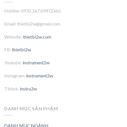
Hotline: 0932.167.099 (Zalo)
Email: thietbi2w@gmail.com
Website:
thietbi2w.com
FB:
thietbi2w
Youtube:
instrument2w
Instagram:
instrument2w
Tiktok:
instru2w
DANH MỤC SẢN PHẨM
DANH MỤC NGÀNH