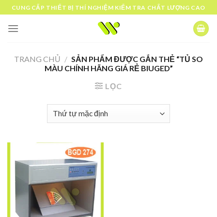
Skip
CUNG CẤP THIẾT BỊ THÍ NGHIỆM KIỂM TRA CHẤT LƯỢNG CAO
to
content
TRANG CHỦ
/
SẢN PHẨM ĐƯỢC GẮN THẺ “TỦ SO
MÀU CHÍNH HÃNG GIÁ RẺ BIUGED”
LỌC