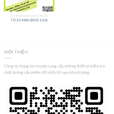
THÍ BỊ NGÀNH BAO BÌ IN ẤN
TỦ SO MÀU BEVS 1201
GIỚI THIỆU
Công ty chúng tôi chuyên cung cấp những thiết bị kiểm tra
chất lượng sản phẩm tốt nhất tới quý khách hàng.