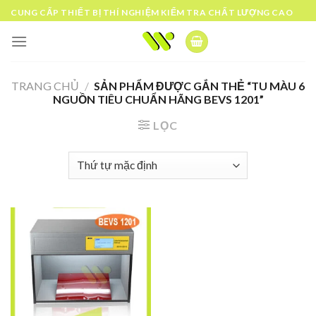
Skip
CUNG CẤP THIẾT BỊ THÍ NGHIỆM KIỂM TRA CHẤT LƯỢNG CAO
to
content
TRANG CHỦ
/
SẢN PHẨM ĐƯỢC GẮN THẺ “TU MÀU 6
NGUỒN TIÊU CHUẨN HÃNG BEVS 1201”
LỌC