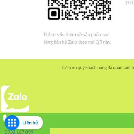
Tik
Để tư vấn thêm về sản phẩm vui
lòng liên hệ Zalo theo mã QR này.
Cảm ơn quý khách hàng đã quan tâm tới
Liên hệ
0932 167 099