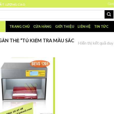
Giới
HẤT LƯỢNG CAO
TRANG CHỦ
CỬA HÀNG
GIỚI THIỆU
LIÊN HỆ
TIN TỨC
ẮN THẺ “TỦ KIỂM TRA MÀU SẮC
Hiển thị kết quả duy