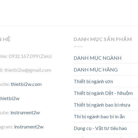
N HỆ
DANH MỤC SẢN PHẨM
ine: 0932.167.099 (Zalo)
DANH MỤC NGÀNH
DANH MỤC HÃNG
l: thietbi2w@gmail.com
Thiết bị ngành sơn
site:
thietbi2w.com
Thiết bị ngành Dệt - Nhuộm
thietbi2w
Thiết bị ngành bao bì nhựa
tube:
instrument2w
Thí bị ngành bao bì in ấn
agram:
instrument2w
Dụng cụ - Vật tư tiêu hao