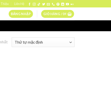
 Thiệu
Liên Hệ
ĐĂNG NHẬP
GIỎ HÀNG /
0
₫
 nhất