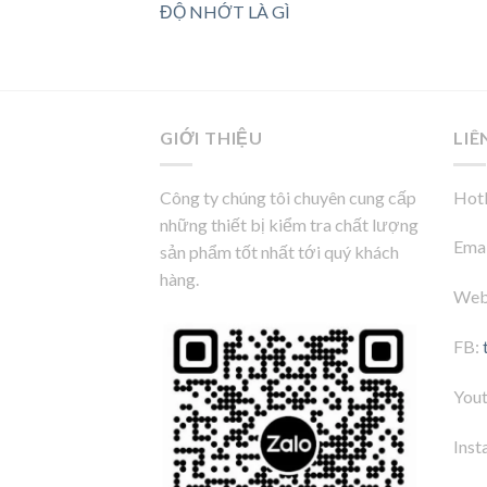
ĐỘ NHỚT LÀ GÌ
GIỚI THIỆU
LIÊ
Công ty chúng tôi chuyên cung cấp
Hotl
những thiết bị kiểm tra chất lượng
Emai
sản phẩm tốt nhất tới quý khách
hàng.
Web
FB:
You
Inst