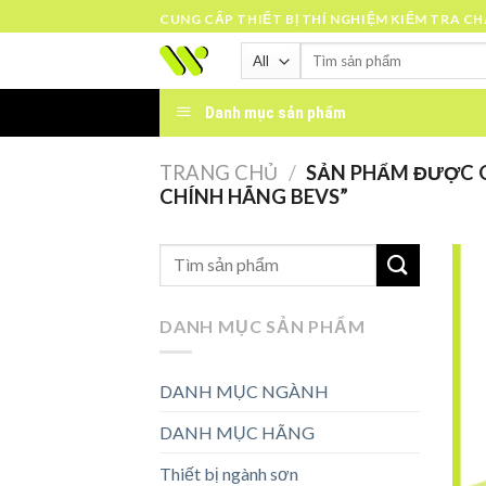
Skip
CUNG CẤP THIẾT BỊ THÍ NGHIỆM KIỂM TRA C
to
Tìm
content
kiếm:
Danh mục sản phẩm
TRANG CHỦ
/
SẢN PHẨM ĐƯỢC G
CHÍNH HÃNG BEVS”
DANH MỤC SẢN PHẨM
DANH MỤC NGÀNH
DANH MỤC HÃNG
Thiết bị ngành sơn