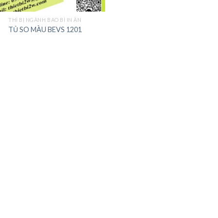
THÍ BỊ NGÀNH BAO BÌ IN ẤN
TỦ SO MÀU BEVS 1201