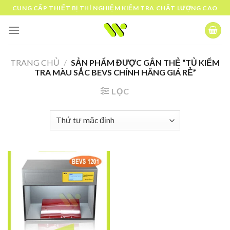
Skip
CUNG CẤP THIẾT BỊ THÍ NGHIỆM KIỂM TRA CHẤT LƯỢNG CAO
to
content
TRANG CHỦ
/
SẢN PHẨM ĐƯỢC GẮN THẺ “TỦ KIỂM
TRA MÀU SẮC BEVS CHÍNH HÃNG GIÁ RẺ”
LỌC