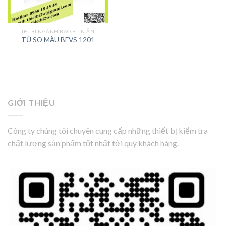
THÍ BỊ NGÀNH BAO BÌ IN ẤN
TỦ SO MÀU BEVS 1201
GIỚI THIỆU
Công ty chúng tôi chuyên cung cấp những thiết bị kiểm tra
chất lượng sản phẩm tốt nhất tới quý khách hàng.