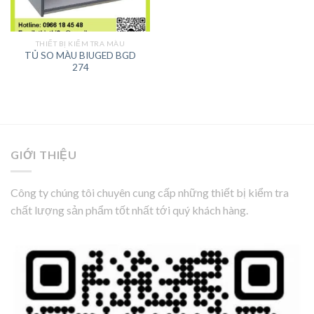
THIẾT BỊ KIỂM TRA MÀU
TỦ SO MÀU BIUGED BGD
274
GIỚI THIỆU
Công ty chúng tôi chuyên cung cấp những thiết bị kiểm tra
chất lượng sản phẩm tốt nhất tới quý khách hàng.