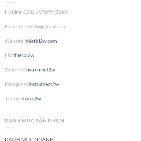
Hotline: 0932.167.099 (Zalo)
Email: thietbi2w@gmail.com
Website:
thietbi2w.com
FB:
thietbi2w
Youtube:
instrument2w
Instagram:
instrument2w
Tiktok:
instru2w
DANH MỤC SẢN PHẨM
DANH MỤC NGÀNH