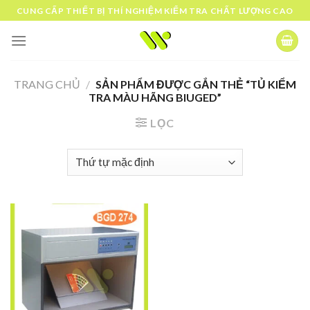
Skip
CUNG CẤP THIẾT BỊ THÍ NGHIỆM KIỂM TRA CHẤT LƯỢNG CAO
to
content
TRANG CHỦ
/
SẢN PHẨM ĐƯỢC GẮN THẺ “TỦ KIỂM
TRA MÀU HÃNG BIUGED”
LỌC