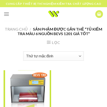
Skip
CUNG CẤP THIẾT BỊ THÍ NGHIỆM KIỂM TRA CHẤT LƯỢNG CAO
to
content
TRANG CHỦ
/
SẢN PHẨM ĐƯỢC GẮN THẺ “TỦ KIỂM
TRA MÀU 6 NGUỒN BEVS 1201 GIÁ TỐT”
LỌC