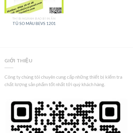
THÍ BỊ NGÀNH BAO BÌ IN ẤN
TỦ SO MÀU BEVS 1201
GIỚI THIỆU
Công ty chúng tôi chuyên cung cấp những thiết bị kiểm tra
chất lượng sản phẩm tốt nhất tới quý khách hàng.