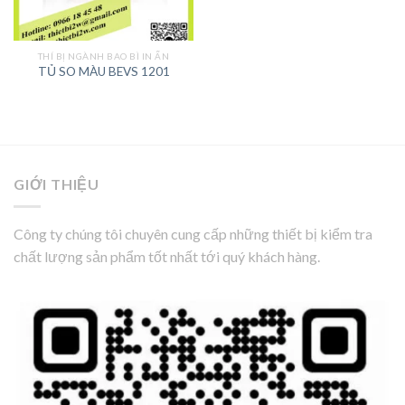
THÍ BỊ NGÀNH BAO BÌ IN ẤN
TỦ SO MÀU BEVS 1201
GIỚI THIỆU
Công ty chúng tôi chuyên cung cấp những thiết bị kiểm tra
chất lượng sản phẩm tốt nhất tới quý khách hàng.