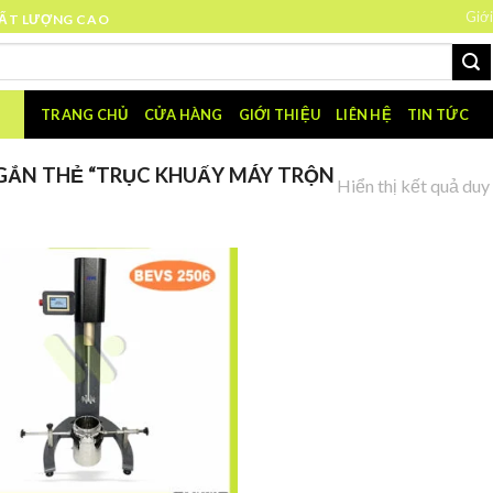
Giới
HẤT LƯỢNG CAO
TRANG CHỦ
CỬA HÀNG
GIỚI THIỆU
LIÊN HỆ
TIN TỨC
ẮN THẺ “TRỤC KHUẤY MÁY TRỘN
Hiển thị kết quả duy