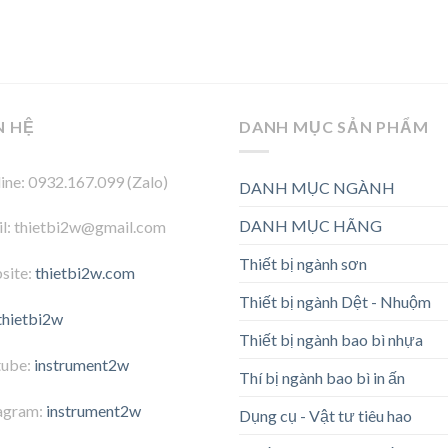
N HỆ
DANH MỤC SẢN PHẨM
ine: 0932.167.099 (Zalo)
DANH MỤC NGÀNH
DANH MỤC HÃNG
l: thietbi2w@gmail.com
Thiết bị ngành sơn
site:
thietbi2w.com
Thiết bị ngành Dệt - Nhuộm
thietbi2w
Thiết bị ngành bao bì nhựa
tube:
instrument2w
Thí bị ngành bao bì in ấn
agram:
instrument2w
Dụng cụ - Vật tư tiêu hao