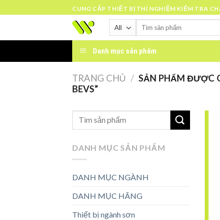
Skip
CUNG CẤP THIẾT BỊ THÍ NGHIỆM KIỂM TRA C
to
Tìm
content
kiếm:
Danh mục sản phẩm
TRANG CHỦ
/
SẢN PHẨM ĐƯỢC G
BEVS”
DANH MỤC SẢN PHẨM
DANH MỤC NGÀNH
DANH MỤC HÃNG
Thiết bị ngành sơn