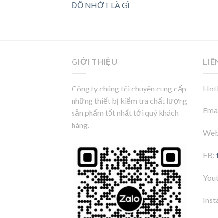
ĐỘ NHỚT LÀ GÌ
GIỚI THIỆU
LIÊ
Công ty chúng tôi chuyên cung cấp
Hotl
những thiết bị kiểm tra chất lượng
Emai
sản phẩm tốt nhất tới quý khách
hàng.
Web
FB:
You
Inst