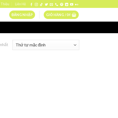
 Thiệu
Liên Hệ
ĐĂNG NHẬP
GIỎ HÀNG /
0
₫
 nhất