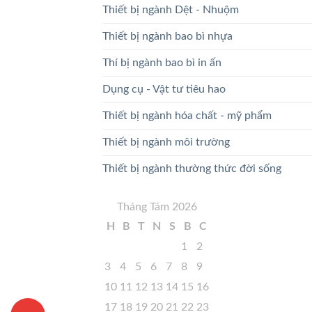
Thiết bị ngành Dệt - Nhuộm
Thiết bị ngành bao bì nhựa
Thí bị ngành bao bì in ấn
Dụng cụ - Vật tư tiêu hao
Thiết bị ngành hóa chất - mỹ phẩm
Thiết bị ngành môi trường
Thiết bị ngành thường thức đời sống
Tháng Tám 2026
H
B
T
N
S
B
C
1
2
3
4
5
6
7
8
9
10
11
12
13
14
15
16
17
18
19
20
21
22
23