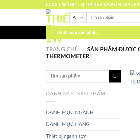
Skip
CUNG CẤP THIẾT BỊ THÍ NGHIỆM KIỂM TRA CH
to
Tìm
content
kiếm:
Danh mục sản phẩm
TRANG CHỦ
/
SẢN PHẨM ĐƯỢC G
THERMOMETER”
DANH MỤC SẢN PHẨM
DANH MỤC NGÀNH
DANH MỤC HÃNG
Thiết bị ngành sơn