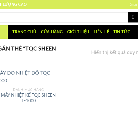
ẤT LƯỢNG CAO
Giới
TRANG CHỦ
CỬA HÀNG
GIỚI THIỆU
LIÊN HỆ
TIN TỨC
ẮN THẺ “TQC SHEEN
Hiển thị kết quả duy 
DANH MỤC HÃNG
MÁY NHIỆT KẾ TQC SHEEN
TE1000