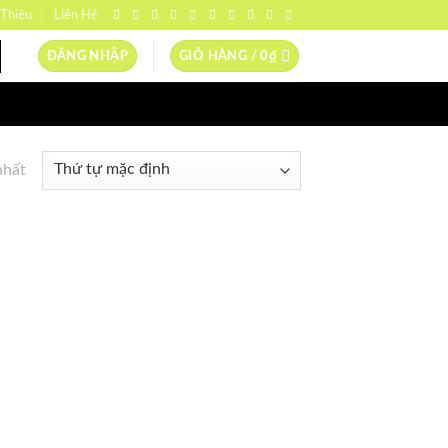
 Thiệu
Liên Hệ
ĐĂNG NHẬP
GIỎ HÀNG /
0
₫
nhất