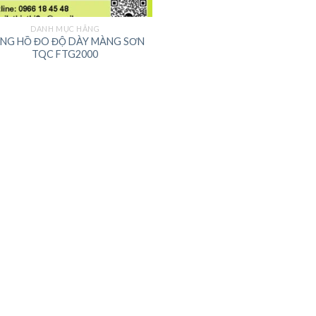
DANH MỤC HÃNG
NG HỒ ĐO ĐỘ DÀY MÀNG SƠN
TQC FTG2000