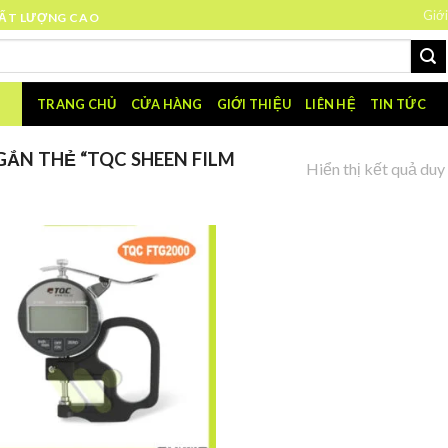
Giới
HẤT LƯỢNG CAO
TRANG CHỦ
CỬA HÀNG
GIỚI THIỆU
LIÊN HỆ
TIN TỨC
ẮN THẺ “TQC SHEEN FILM
Hiển thị kết quả duy