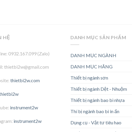
N HỆ
DANH MỤC SẢN PHẨM
ine: 0932.167.099 (Zalo)
DANH MỤC NGÀNH
DANH MỤC HÃNG
l: thietbi2w@gmail.com
Thiết bị ngành sơn
site:
thietbi2w.com
Thiết bị ngành Dệt - Nhuộm
thietbi2w
Thiết bị ngành bao bì nhựa
tube:
instrument2w
Thí bị ngành bao bì in ấn
agram:
instrument2w
Dụng cụ - Vật tư tiêu hao