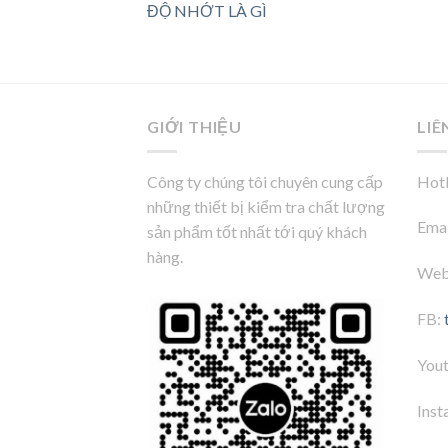
ĐỘ NHỚT LÀ GÌ
GIỚI THIỆU
LIÊ
Công ty chúng tôi chuyên cung cấp
Hotl
những thiết bị kiểm tra chất lượng
Emai
sản phẩm tốt nhất tới quý khách
hàng.
Web
FB:
You
Inst