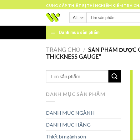
Skip
CUNG CẤP THIẾT BỊ THÍ NGHIỆM KIỂM TRA C
to
Tìm
content
kiếm:
Danh mục sản phẩm
TRANG CHỦ
/
SẢN PHẨM ĐƯỢC G
THICKNESS GAUGE”
DANH MỤC SẢN PHẨM
DANH MỤC NGÀNH
DANH MỤC HÃNG
Thiết bị ngành sơn