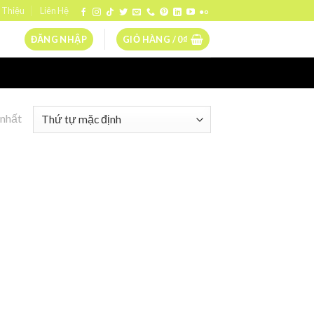
 Thiệu
Liên Hệ
ĐĂNG NHẬP
GIỎ HÀNG /
0
₫
 nhất