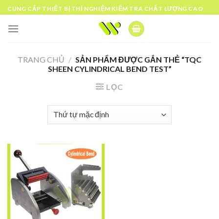
Skip
CUNG CẤP THIẾT BỊ THÍ NGHIỆM KIỂM TRA CHẤT LƯỢNG CAO
to
content
TRANG CHỦ
/
SẢN PHẨM ĐƯỢC GẮN THẺ “TQC
SHEEN CYLINDRICAL BEND TEST”
LỌC