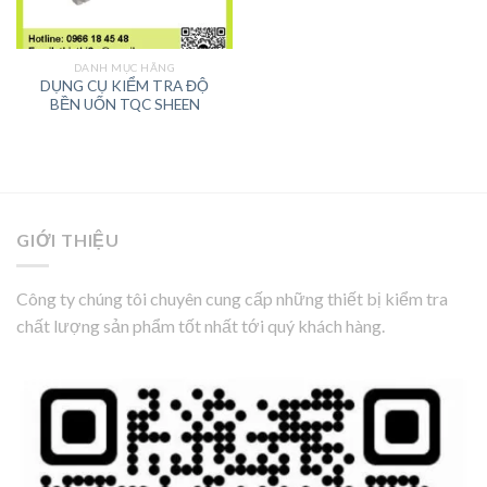
DANH MỤC HÃNG
DỤNG CỤ KIỂM TRA ĐỘ
BỀN UỐN TQC SHEEN
GIỚI THIỆU
Công ty chúng tôi chuyên cung cấp những thiết bị kiểm tra
chất lượng sản phẩm tốt nhất tới quý khách hàng.