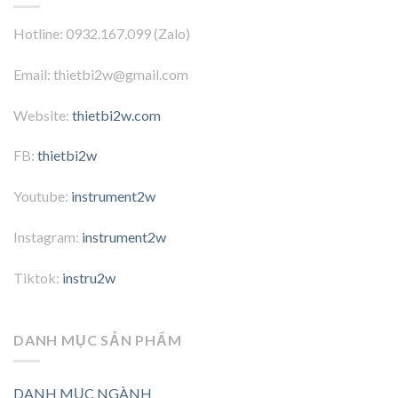
Hotline: 0932.167.099 (Zalo)
Email: thietbi2w@gmail.com
Website:
thietbi2w.com
FB:
thietbi2w
Youtube:
instrument2w
Instagram:
instrument2w
Tiktok:
instru2w
DANH MỤC SẢN PHẨM
DANH MỤC NGÀNH