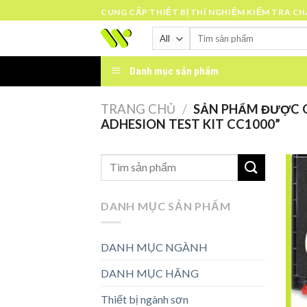
Skip
CUNG CẤP THIẾT BỊ THÍ NGHIỆM KIỂM TRA C
to
Tìm
content
kiếm:
Danh mục sản phẩm
TRANG CHỦ
/
SẢN PHẨM ĐƯỢC G
ADHESION TEST KIT CC1000”
DANH MỤC SẢN PHẨM
DANH MỤC NGÀNH
DANH MỤC HÃNG
Thiết bị ngành sơn