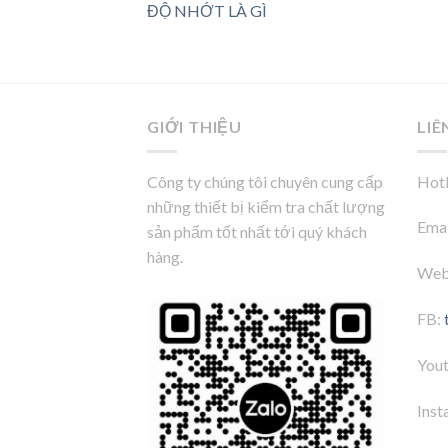
ĐỘ NHỚT LÀ GÌ
GIỚI THIỆU
LIÊ
Công ty chúng tôi chuyên cung cấp
Hotl
những thiết bị kiểm tra chất lượng
Emai
sản phẩm tốt nhất tới quý khách
hàng.
Web
FB:
You
Inst