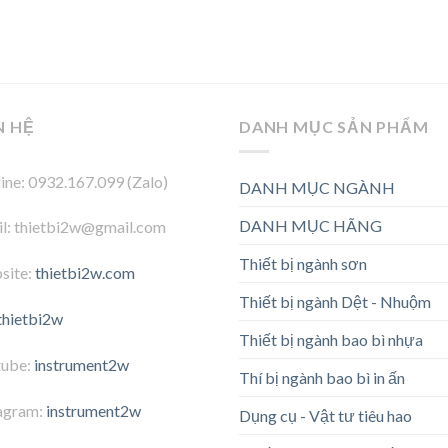
N HỆ
DANH MỤC SẢN PHẨM
ine: 0932.167.099 (Zalo)
DANH MỤC NGÀNH
DANH MỤC HÃNG
l: thietbi2w@gmail.com
Thiết bị ngành sơn
site:
thietbi2w.com
Thiết bị ngành Dệt - Nhuộm
thietbi2w
Thiết bị ngành bao bì nhựa
tube:
instrument2w
Thí bị ngành bao bì in ấn
agram:
instrument2w
Dụng cụ - Vật tư tiêu hao