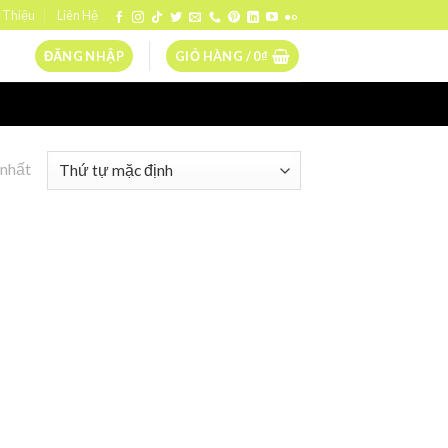
 Thiệu
Liên Hệ
ĐĂNG NHẬP
GIỎ HÀNG /
0
₫
 nhất