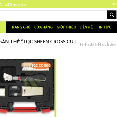
Giới
HẤT LƯỢNG CAO
TRANG CHỦ
CỬA HÀNG
GIỚI THIỆU
LIÊN HỆ
TIN TỨC
ẮN THẺ “TQC SHEEN CROSS CUT
Hiển thị kết quả duy