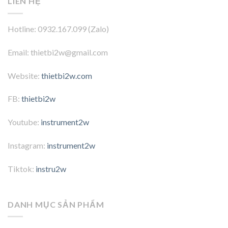
LIÊN HỆ
Hotline: 0932.167.099 (Zalo)
Email: thietbi2w@gmail.com
Website:
thietbi2w.com
FB:
thietbi2w
Youtube:
instrument2w
Instagram:
instrument2w
Tiktok:
instru2w
DANH MỤC SẢN PHẨM