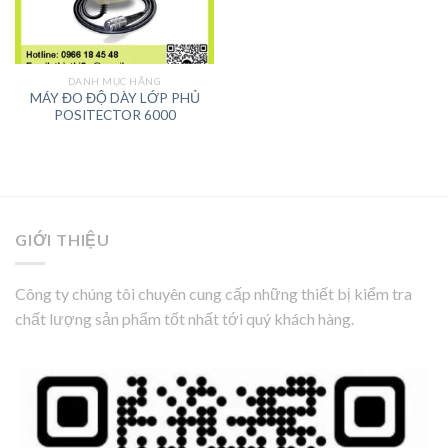
DANH MỤC HÃNG
MÁY ĐO ĐỘ DÀY LỚP PHỦ
POSITECTOR 6000
GIỚI THIỆU
Công ty chúng tôi chuyên cung cấp những thiết bị kiểm tra
chất lượng sản phẩm tốt nhất tới quý khách hàng.