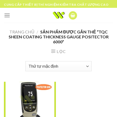
Skip
CUNG CẤP THIẾT BỊ THÍ NGHIỆM KIỂM TRA CHẤT LƯỢNG CAO
to
content
TRANG CHỦ
/
SẢN PHẨM ĐƯỢC GẮN THẺ “TQC
SHEEN COATING THICKNESS GAUGE POSITECTOR
6000”
LỌC