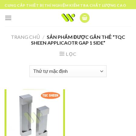
Skip
CUNG CẤP THIẾT BỊ THÍ NGHIỆM KIỂM TRA CHẤT LƯỢNG CAO
to
content
TRANG CHỦ
/
SẢN PHẨM ĐƯỢC GẮN THẺ “TQC
SHEEN APPLICAOTR GAP 1 SIDE”
LỌC