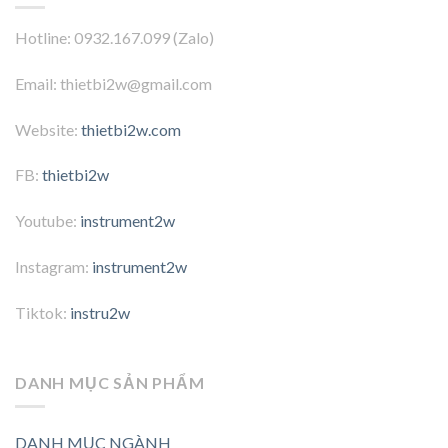
Hotline: 0932.167.099 (Zalo)
Email: thietbi2w@gmail.com
Website:
thietbi2w.com
FB:
thietbi2w
Youtube:
instrument2w
Instagram:
instrument2w
Tiktok:
instru2w
DANH MỤC SẢN PHẨM
DANH MỤC NGÀNH