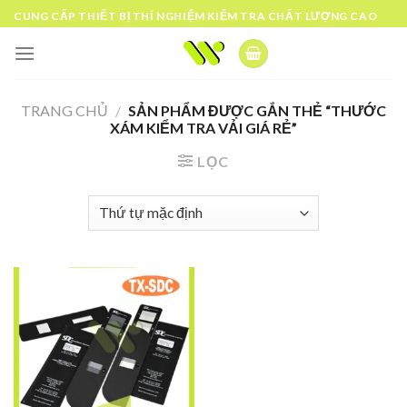
Skip
CUNG CẤP THIẾT BỊ THÍ NGHIỆM KIỂM TRA CHẤT LƯỢNG CAO
to
content
TRANG CHỦ
/
SẢN PHẨM ĐƯỢC GẮN THẺ “THƯỚC
XÁM KIỂM TRA VẢI GIÁ RẺ”
LỌC