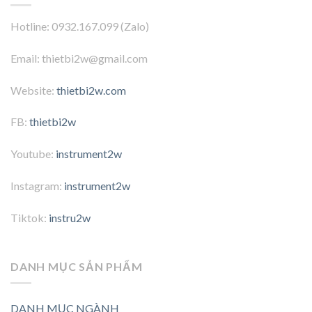
Hotline: 0932.167.099 (Zalo)
Email: thietbi2w@gmail.com
Website:
thietbi2w.com
FB:
thietbi2w
Youtube:
instrument2w
Instagram:
instrument2w
Tiktok:
instru2w
DANH MỤC SẢN PHẨM
DANH MỤC NGÀNH