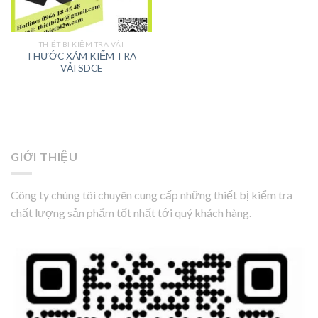
THIẾT BỊ KIỂM TRA VẢI
THƯỚC XÁM KIỂM TRA
VẢI SDCE
GIỚI THIỆU
Công ty chúng tôi chuyên cung cấp những thiết bị kiểm tra
chất lượng sản phẩm tốt nhất tới quý khách hàng.