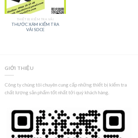
THIẾT BỊ KIỂM TRA VẢI
THƯỚC XÁM KIỂM TRA
VẢI SDCE
GIỚI THIỆU
Công ty chúng tôi chuyên cung cấp những thiết bị kiểm tra
chất lượng sản phẩm tốt nhất tới quý khách hàng.