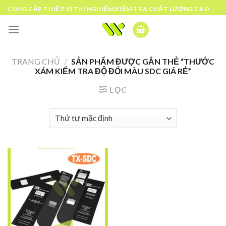
Skip
CUNG CẤP THIẾT BỊ THÍ NGHIỆM KIỂM TRA CHẤT LƯỢNG CAO
to
content
TRANG CHỦ
/
SẢN PHẨM ĐƯỢC GẮN THẺ “THƯỚC
XÁM KIỂM TRA ĐỘ ĐỔI MÀU SDC GIÁ RẺ”
LỌC