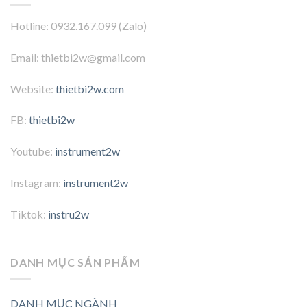
Hotline: 0932.167.099 (Zalo)
Email: thietbi2w@gmail.com
Website:
thietbi2w.com
FB:
thietbi2w
Youtube:
instrument2w
Instagram:
instrument2w
Tiktok:
instru2w
DANH MỤC SẢN PHẨM
DANH MỤC NGÀNH