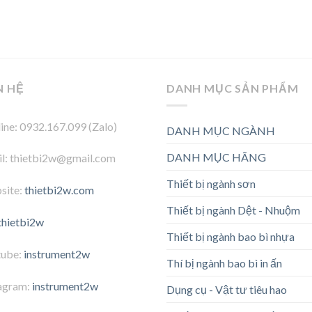
N HỆ
DANH MỤC SẢN PHẨM
ine: 0932.167.099 (Zalo)
DANH MỤC NGÀNH
DANH MỤC HÃNG
l: thietbi2w@gmail.com
Thiết bị ngành sơn
site:
thietbi2w.com
Thiết bị ngành Dệt - Nhuộm
thietbi2w
Thiết bị ngành bao bì nhựa
tube:
instrument2w
Thí bị ngành bao bì in ấn
agram:
instrument2w
Dụng cụ - Vật tư tiêu hao