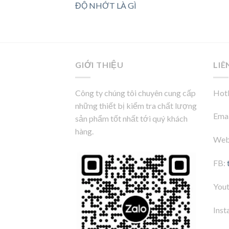
ĐỘ NHỚT LÀ GÌ
GIỚI THIỆU
LIÊ
Công ty chúng tôi chuyên cung cấp
Hotl
những thiết bị kiểm tra chất lượng
Emai
sản phẩm tốt nhất tới quý khách
hàng.
Web
FB:
You
Inst