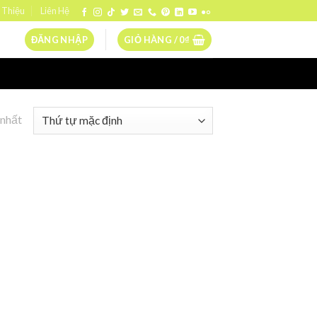
 Thiệu
Liên Hệ
ĐĂNG NHẬP
GIỎ HÀNG /
0
₫
 nhất