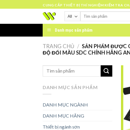
Skip
CUNG CẤP THIẾT BỊ THÍ NGHIỆM KIỂM TRA C
to
Tìm
content
kiếm:
Danh mục sản phẩm
TRANG CHỦ
/
SẢN PHẨM ĐƯỢC G
ĐỘ ĐỔI MÀU SDC CHÍNH HÃNG A
DANH MỤC SẢN PHẨM
DANH MỤC NGÀNH
DANH MỤC HÃNG
Thiết bị ngành sơn