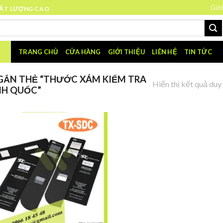
Giới
HẤT LƯỢNG CAO
TRANG CHỦ
CỬA HÀNG
GIỚI THIỆU
LIÊN HỆ
TIN TỨC
ẮN THẺ “THƯỚC XÁM KIỂM TRA
Hiển thị kết quả duy
NH QUỐC”