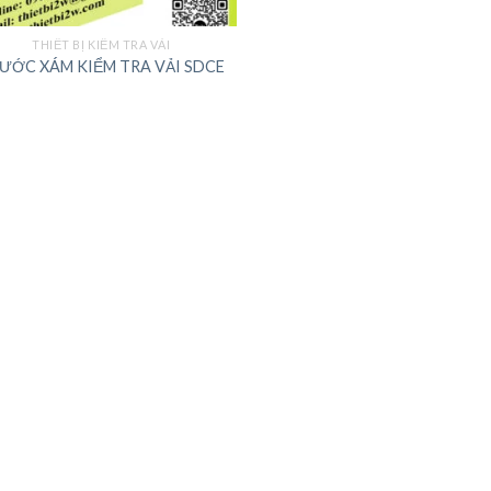
THIẾT BỊ KIỂM TRA VẢI
ƯỚC XÁM KIỂM TRA VẢI SDCE