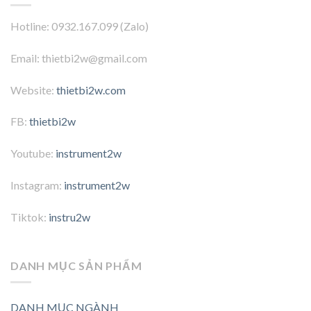
Hotline: 0932.167.099 (Zalo)
Email: thietbi2w@gmail.com
Website:
thietbi2w.com
FB:
thietbi2w
Youtube:
instrument2w
Instagram:
instrument2w
Tiktok:
instru2w
DANH MỤC SẢN PHẨM
DANH MỤC NGÀNH