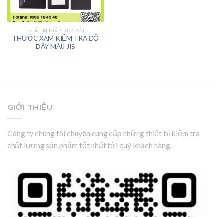
THIẾT BỊ KIỂM TRA VẢI
THƯỚC XÁM KIỂM TRA ĐỘ
DÂY MÀU JIS
GIỚI THIỆU
Công ty chúng tôi chuyên cung cấp những thiết bị kiểm tra
chất lượng sản phẩm tốt nhất tới quý khách hàng.