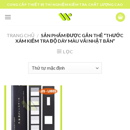
Skip
CUNG CẤP THIẾT BỊ THÍ NGHIỆM KIỂM TRA CHẤT LƯỢNG CAO
to
content
TRANG CHỦ
/
SẢN PHẨM ĐƯỢC GẮN THẺ “THƯỚC
XÁM KIỂM TRA ĐỘ DÂY MÀU VẢI NHẬT BẢN”
LỌC