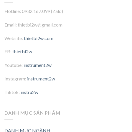
Hotline: 0932.167.099 (Zalo)
Email: thietbi2w@gmail.com
Website:
thietbi2w.com
FB:
thietbi2w
Youtube:
instrument2w
Instagram:
instrument2w
Tiktok:
instru2w
DANH MỤC SẢN PHẨM
DANH MỤC NGÀNH