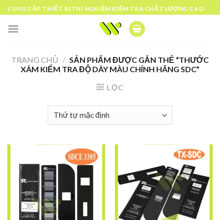
Skip
CUNG CẤP THIẾT BỊ THÍ NGHIỆM KIỂM TRA CHẤT LƯỢNG CAO
to
content
TRANG CHỦ
/
SẢN PHẨM ĐƯỢC GẮN THẺ “THƯỚC
XÁM KIỂM TRA ĐỘ DÂY MÀU CHÍNH HÃNG SDC”
LỌC