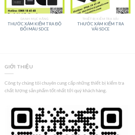
DANH MỤC HÃNG
THIẾT BỊ KIỂM TRA VẢI
THƯỚC XÁM KIỂM TRA ĐỘ
THƯỚC XÁM KIỂM TRA
ĐỔI MÀU SDCE
VẢI SDCE
GIỚI THIỆU
Công ty chúng tôi chuyên cung cấp những thiết bị kiểm tra
chất lượng sản phẩm tốt nhất tới quý khách hàng.