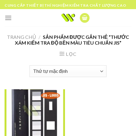
Skip
CUNG CẤP THIẾT BỊ THÍ NGHIỆM KIỂM TRA CHẤT LƯỢNG CAO
to
content
TRANG CHỦ
/
SẢN PHẨM ĐƯỢC GẮN THẺ “THƯỚC
XÁM KIỂM TRA ĐỘ BỀN MÀU TIÊU CHUẨN JIS”
LỌC