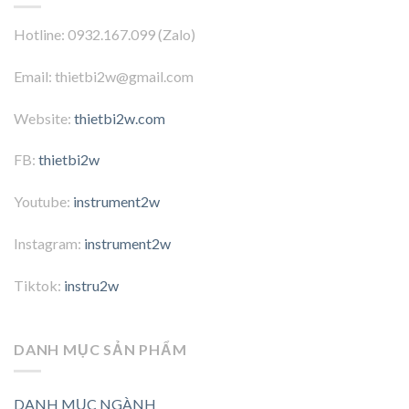
Hotline: 0932.167.099 (Zalo)
Email: thietbi2w@gmail.com
Website:
thietbi2w.com
FB:
thietbi2w
Youtube:
instrument2w
Instagram:
instrument2w
Tiktok:
instru2w
DANH MỤC SẢN PHẨM
DANH MỤC NGÀNH