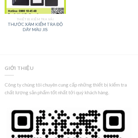
THIẾT BỊ KIỂM TRA VẢI
THƯỚC XÁM KIỂM TRA ĐỘ
DÂY MÀU JIS
GIỚI THIỆU
Công ty chúng tôi chuyên cung cấp những thiết bị kiểm tra
chất lượng sản phẩm tốt nhất tới quý khách hàng.