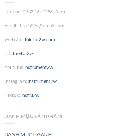
Hotline: 0932.167.099 (Zalo)
Email: thietbi2w@gmail.com
Website:
thietbi2w.com
FB:
thietbi2w
Youtube:
instrument2w
Instagram:
instrument2w
Tiktok:
instru2w
DANH MỤC SẢN PHẨM
DANH MỤC NGÀNH