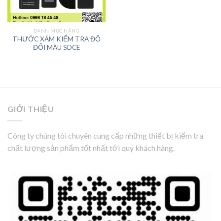
DANH MỤC HÃNG
THƯỚC XÁM KIỂM TRA ĐỘ
ĐỔI MÀU SDCE
GIỚI THIỆU
Công ty chúng tôi chuyên cung cấp những thiết bị kiểm tra
chất lượng sản phẩm tốt nhất tới quý khách hàng.