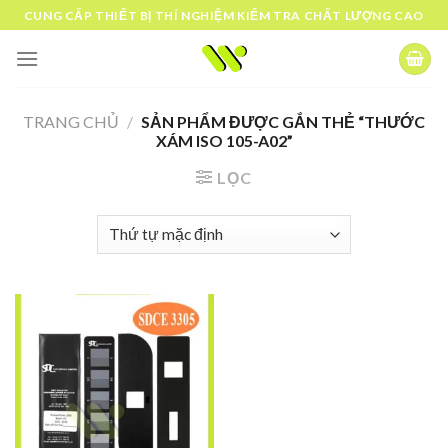
Skip
CUNG CẤP THIẾT BỊ THÍ NGHIỆM KIỂM TRA CHẤT LƯỢNG CAO
to
content
TRANG CHỦ
/
SẢN PHẨM ĐƯỢC GẮN THẺ “THƯỚC
XÁM ISO 105-A02”
LỌC