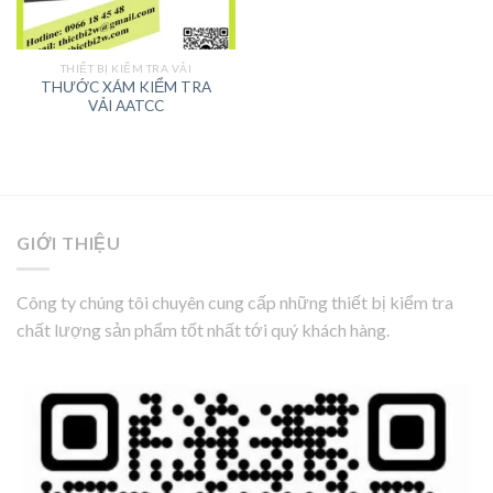
THIẾT BỊ KIỂM TRA VẢI
THƯỚC XÁM KIỂM TRA
VẢI AATCC
GIỚI THIỆU
Công ty chúng tôi chuyên cung cấp những thiết bị kiểm tra
chất lượng sản phẩm tốt nhất tới quý khách hàng.