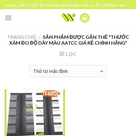
Skip
CUNG CẤP THIẾT BỊ THÍ NGHIỆM KIỂM TRA CHẤT LƯỢNG CAO
to
content
TRANG CHỦ
/
SẢN PHẨM ĐƯỢC GẮN THẺ “THƯỚC
XÁM ĐO ĐỘ DÂY MÀU AATCC GIÁ RẺ CHÍNH HÃNG”
LỌC