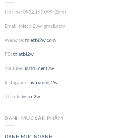
Hotline: 0932.167.099 (Zalo)
Email: thietbi2w@gmail.com
Website:
thietbi2w.com
FB:
thietbi2w
Youtube:
instrument2w
Instagram:
instrument2w
Tiktok:
instru2w
DANH MỤC SẢN PHẨM
DANH MỤC NGÀNH