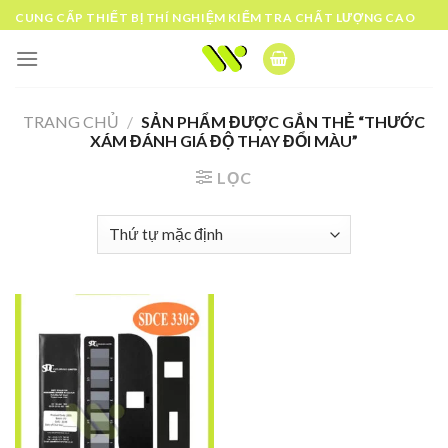
Skip
CUNG CẤP THIẾT BỊ THÍ NGHIỆM KIỂM TRA CHẤT LƯỢNG CAO
to
content
TRANG CHỦ
/
SẢN PHẨM ĐƯỢC GẮN THẺ “THƯỚC
XÁM ĐÁNH GIÁ ĐỘ THAY ĐỔI MÀU”
LỌC