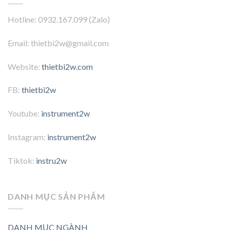
Hotline: 0932.167.099 (Zalo)
Email: thietbi2w@gmail.com
Website:
thietbi2w.com
FB:
thietbi2w
Youtube:
instrument2w
Instagram:
instrument2w
Tiktok:
instru2w
DANH MỤC SẢN PHẨM
DANH MỤC NGÀNH