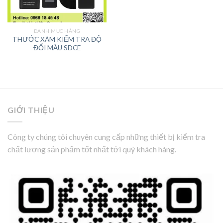
DANH MỤC HÃNG
THƯỚC XÁM KIỂM TRA ĐỘ
ĐỔI MÀU SDCE
GIỚI THIỆU
Công ty chúng tôi chuyên cung cấp những thiết bị kiểm tra
chất lượng sản phẩm tốt nhất tới quý khách hàng.