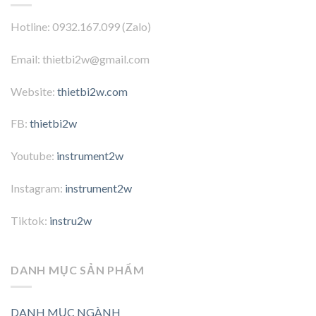
Hotline: 0932.167.099 (Zalo)
Email: thietbi2w@gmail.com
Website:
thietbi2w.com
FB:
thietbi2w
Youtube:
instrument2w
Instagram:
instrument2w
Tiktok:
instru2w
DANH MỤC SẢN PHẨM
DANH MỤC NGÀNH