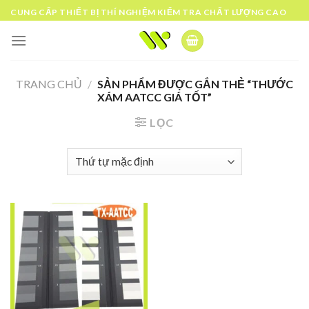
Skip
CUNG CẤP THIẾT BỊ THÍ NGHIỆM KIỂM TRA CHẤT LƯỢNG CAO
to
content
TRANG CHỦ
/
SẢN PHẨM ĐƯỢC GẮN THẺ “THƯỚC
XÁM AATCC GIÁ TỐT”
LỌC