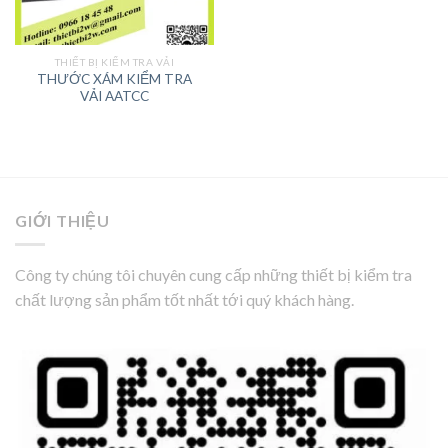
THIẾT BỊ KIỂM TRA VẢI
THƯỚC XÁM KIỂM TRA
VẢI AATCC
GIỚI THIỆU
Công ty chúng tôi chuyên cung cấp những thiết bị kiểm tra
chất lượng sản phẩm tốt nhất tới quý khách hàng.