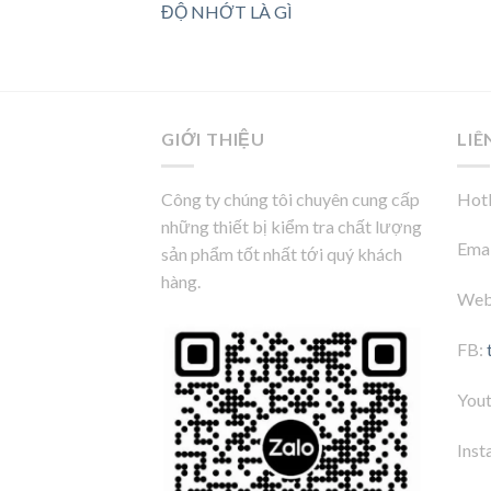
ĐỘ NHỚT LÀ GÌ
GIỚI THIỆU
LIÊ
Công ty chúng tôi chuyên cung cấp
Hotl
những thiết bị kiểm tra chất lượng
Emai
sản phẩm tốt nhất tới quý khách
hàng.
Web
FB:
You
Inst