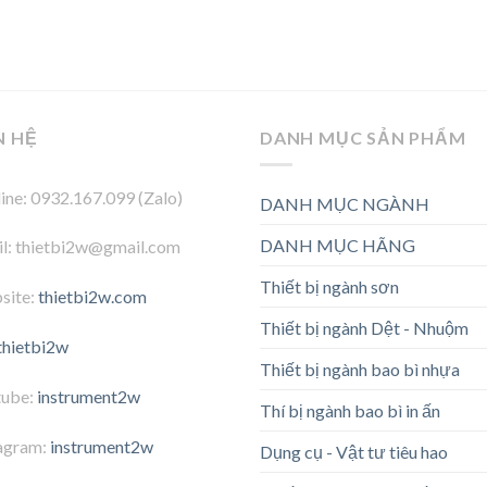
N HỆ
DANH MỤC SẢN PHẨM
ine: 0932.167.099 (Zalo)
DANH MỤC NGÀNH
DANH MỤC HÃNG
l: thietbi2w@gmail.com
Thiết bị ngành sơn
site:
thietbi2w.com
Thiết bị ngành Dệt - Nhuộm
thietbi2w
Thiết bị ngành bao bì nhựa
tube:
instrument2w
Thí bị ngành bao bì in ấn
agram:
instrument2w
Dụng cụ - Vật tư tiêu hao