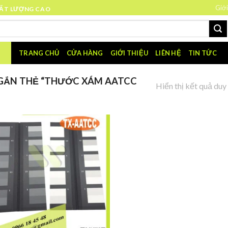
Giới
HẤT LƯỢNG CAO
TRANG CHỦ
CỬA HÀNG
GIỚI THIỆU
LIÊN HỆ
TIN TỨC
GẮN THẺ “THƯỚC XÁM AATCC
Hiển thị kết quả duy