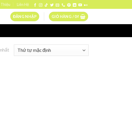
 Thiệu
Liên Hệ
ĐĂNG NHẬP
GIỎ HÀNG /
0
₫
 nhất