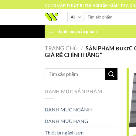
Skip
CUNG CẤP THIẾT BỊ THÍ NGHIỆM KIỂM TRA C
to
Tìm
content
kiếm:
Danh mục sản phẩm
TRANG CHỦ
/
SẢN PHẨM ĐƯỢC 
GIÁ RẺ CHÍNH HÃNG”
DANH MỤC SẢN PHẨM
DANH MỤC NGÀNH
DANH MỤC HÃNG
Thiết bị ngành sơn