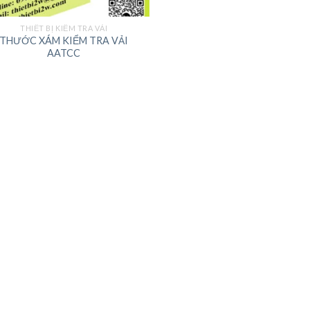
THIẾT BỊ KIỂM TRA VẢI
THƯỚC XÁM KIỂM TRA VẢI
AATCC