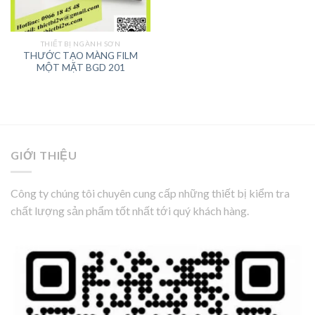
THIẾT BỊ NGÀNH SƠN
THƯỚC TẠO MÀNG FILM
MỘT MẶT BGD 201
GIỚI THIỆU
Công ty chúng tôi chuyên cung cấp những thiết bị kiểm tra
chất lượng sản phẩm tốt nhất tới quý khách hàng.