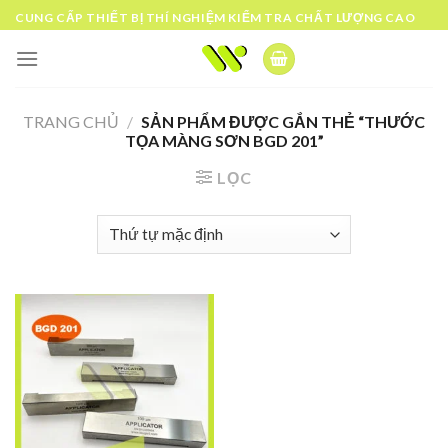
Skip
CUNG CẤP THIẾT BỊ THÍ NGHIỆM KIỂM TRA CHẤT LƯỢNG CAO
to
content
TRANG CHỦ
/
SẢN PHẨM ĐƯỢC GẮN THẺ “THƯỚC
TỌA MÀNG SƠN BGD 201”
LỌC