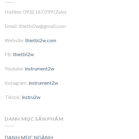
Hotline: 0932.167.099 (Zalo)
Email: thietbi2w@gmail.com
Website:
thietbi2w.com
FB:
thietbi2w
Youtube:
instrument2w
Instagram:
instrument2w
Tiktok:
instru2w
DANH MỤC SẢN PHẨM
DANH MỤC NGÀNH