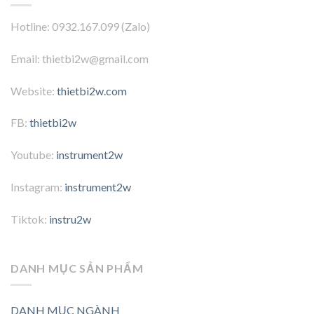
Hotline: 0932.167.099 (Zalo)
Email: thietbi2w@gmail.com
Website:
thietbi2w.com
FB:
thietbi2w
Youtube:
instrument2w
Instagram:
instrument2w
Tiktok:
instru2w
DANH MỤC SẢN PHẨM
DANH MỤC NGÀNH