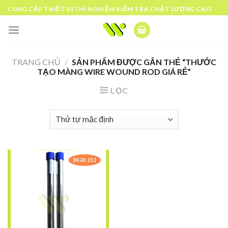
Skip
CUNG CẤP THIẾT BỊ THÍ NGHIỆM KIỂM TRA CHẤT LƯỢNG CAO
to
content
TRANG CHỦ
/
SẢN PHẨM ĐƯỢC GẮN THẺ “THƯỚC
TẠO MÀNG WIRE WOUND ROD GIÁ RẺ”
LỌC