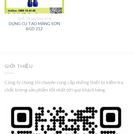
THIẾT BỊ NGÀNH SƠN
DỤNG CỤ TẠO MÀNG SƠN
BGD 212
GIỚI THIỆU
Công ty chúng tôi chuyên cung cấp những thiết bị kiểm tra
chất lượng sản phẩm tốt nhất tới quý khách hàng.