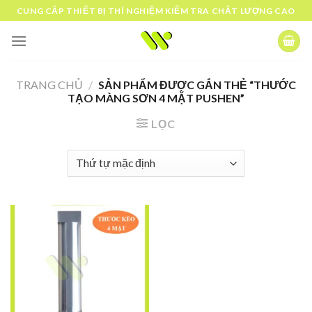
Skip
CUNG CẤP THIẾT BỊ THÍ NGHIỆM KIỂM TRA CHẤT LƯỢNG CAO
to
content
TRANG CHỦ
/
SẢN PHẨM ĐƯỢC GẮN THẺ “THƯỚC
TẠO MÀNG SƠN 4 MẶT PUSHEN”
LỌC