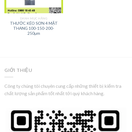
DANH MỤC HÃNG
THƯỚC KÉO SƠN 4 MẶT
THANG 100-150-200-
250µm
GIỚI THIỆU
Công ty chúng tôi chuyên cung cấp những thiết bị kiểm tra
chất lượng sản phẩm tốt nhất tới quý khách hàng.