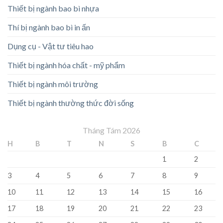
Thiết bị ngành bao bì nhựa
Thí bị ngành bao bì in ấn
Dụng cụ - Vật tư tiêu hao
Thiết bị ngành hóa chất - mỹ phẩm
Thiết bị ngành môi trường
Thiết bị ngành thường thức đời sống
Tháng Tám 2026
H
B
T
N
S
B
C
1
2
3
4
5
6
7
8
9
10
11
12
13
14
15
16
17
18
19
20
21
22
23