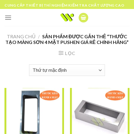
Skip
CUNG CẤP THIẾT BỊ THÍ NGHIỆM KIỂM TRA CHẤT LƯỢNG CAO
to
content
TRANG CHỦ
/
SẢN PHẨM ĐƯỢC GẮN THẺ “THƯỚC
TẠO MÀNG SƠN 4 MẶT PUSHEN GIÁ RẺ CHÍNH HÃNG”
LỌC