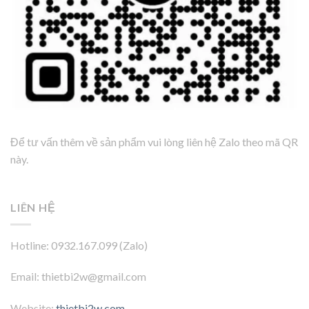
Để tư vấn thêm về sản phẩm vui lòng liên hệ Zalo theo mã QR
này.
LIÊN HỆ
Hotline: 0932.167.099 (Zalo)
Email: thietbi2w@gmail.com
Website:
thietbi2w.com