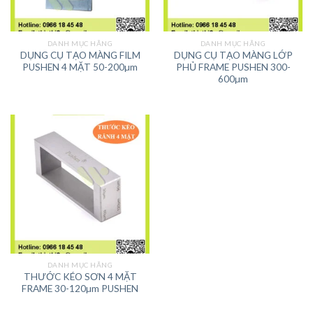
DANH MỤC HÃNG
DANH MỤC HÃNG
DỤNG CỤ TẠO MÀNG FILM
DỤNG CỤ TẠO MÀNG LỚP
PUSHEN 4 MẶT 50-200µm
PHỦ FRAME PUSHEN 300-
600µm
DANH MỤC HÃNG
THƯỚC KÉO SƠN 4 MẶT
FRAME 30-120µm PUSHEN