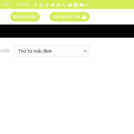
 Thiệu
Liên Hệ
ĐĂNG NHẬP
GIỎ HÀNG /
0
₫
 nhất