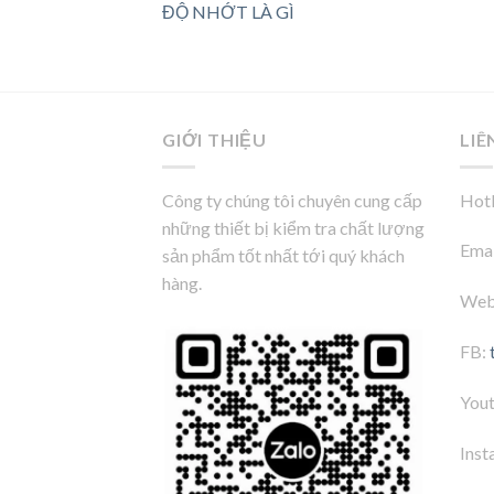
ĐỘ NHỚT LÀ GÌ
GIỚI THIỆU
LIÊ
Công ty chúng tôi chuyên cung cấp
Hotl
những thiết bị kiểm tra chất lượng
Emai
sản phẩm tốt nhất tới quý khách
hàng.
Web
FB:
You
Inst