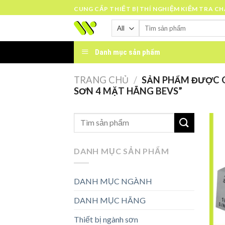
Skip
CUNG CẤP THIẾT BỊ THÍ NGHIỆM KIỂM TRA C
to
Tìm
content
kiếm:
Danh mục sản phẩm
TRANG CHỦ
/
SẢN PHẨM ĐƯỢC 
SƠN 4 MẶT HÃNG BEVS”
DANH MỤC SẢN PHẨM
DANH MỤC NGÀNH
DANH MỤC HÃNG
Thiết bị ngành sơn