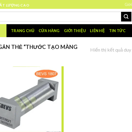
Giới
HẤT LƯỢNG CAO
TRANG CHỦ
CỬA HÀNG
GIỚI THIỆU
LIÊN HỆ
TIN TỨC
GẮN THẺ “THƯỚC TẠO MÀNG
Hiển thị kết quả duy