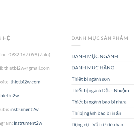
N HỆ
DANH MỤC SẢN PHẨM
ine: 0932.167.099 (Zalo)
DANH MỤC NGÀNH
DANH MỤC HÃNG
l: thietbi2w@gmail.com
Thiết bị ngành sơn
site:
thietbi2w.com
Thiết bị ngành Dệt - Nhuộm
thietbi2w
Thiết bị ngành bao bì nhựa
tube:
instrument2w
Thí bị ngành bao bì in ấn
agram:
instrument2w
Dụng cụ - Vật tư tiêu hao