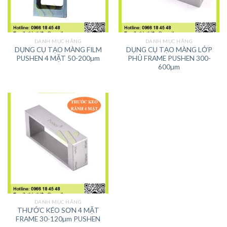
DANH MỤC HÃNG
DANH MỤC HÃNG
DỤNG CỤ TẠO MÀNG FILM
DỤNG CỤ TẠO MÀNG LỚP
PUSHEN 4 MẶT 50-200µm
PHỦ FRAME PUSHEN 300-
600µm
DANH MỤC HÃNG
THƯỚC KÉO SƠN 4 MẶT
FRAME 30-120µm PUSHEN