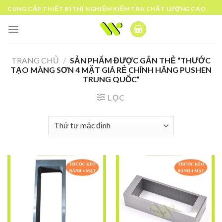
Skip
CUNG CẤP THIẾT BỊ THÍ NGHIỆM KIỂM TRA CHẤT LƯỢNG CAO
to
content
TRANG CHỦ
/
SẢN PHẨM ĐƯỢC GẮN THẺ “THƯỚC
TẠO MÀNG SƠN 4 MẶT GIÁ RẺ CHÍNH HÃNG PUSHEN
TRUNG QUỐC”
LỌC