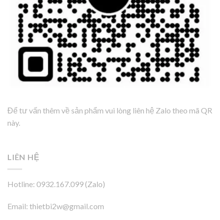
Để tư vấn thêm về sản phẩm vui lòng liên hệ Zalo theo mã QR
này.
LIÊN HỆ
Hotline: 0932.167.099 (Zalo)
Email: thietbi2w@gmail.com