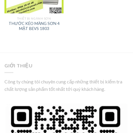
THIẾT BỊ NGÀNH SƠN
THƯỚC KÉO MÀNG SƠN 4
MẶT BEVS 1803
GIỚI THIỆU
Công ty chúng tôi chuyên cung cấp những thiết bị kiểm tra
chất lượng sản phẩm tốt nhất tới quý khách hàng.