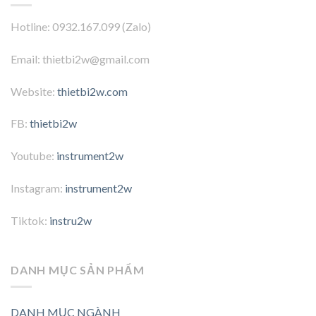
Hotline: 0932.167.099 (Zalo)
Email: thietbi2w@gmail.com
Website:
thietbi2w.com
FB:
thietbi2w
Youtube:
instrument2w
Instagram:
instrument2w
Tiktok:
instru2w
DANH MỤC SẢN PHẨM
DANH MỤC NGÀNH