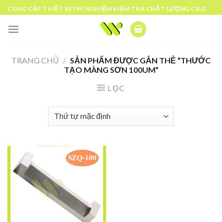
Skip
CUNG CẤP THIẾT BỊ THÍ NGHIỆM KIỂM TRA CHẤT LƯỢNG CAO
to
content
TRANG CHỦ
/
SẢN PHẨM ĐƯỢC GẮN THẺ “THƯỚC
TẠO MÀNG SƠN 100UM”
LỌC