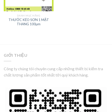
DANH MỤC HÃNG
THƯỚC KÉO SƠN 1 MẶT
THANG 100µm
GIỚI THIỆU
Công ty chúng tôi chuyên cung cấp những thiết bị kiểm tra
chất lượng sản phẩm tốt nhất tới quý khách hàng.