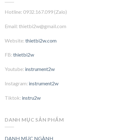
Hotline: 0932.167.099 (Zalo)
Email: thietbi2w@gmail.com
Website:
thietbi2w.com
FB:
thietbi2w
Youtube:
instrument2w
Instagram:
instrument2w
Tiktok:
instru2w
DANH MỤC SẢN PHẨM
DANH MỤC NGÀNH