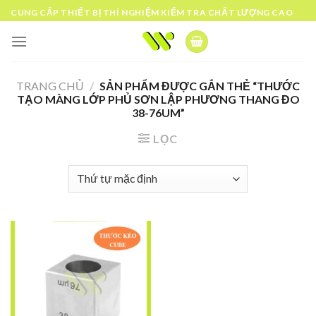
Skip
CUNG CẤP THIẾT BỊ THÍ NGHIỆM KIỂM TRA CHẤT LƯỢNG CAO
to
content
TRANG CHỦ
/
SẢN PHẨM ĐƯỢC GẮN THẺ “THƯỚC
TẠO MÀNG LỚP PHỦ SƠN LẬP PHƯƠNG THANG ĐO
38-76UM”
LỌC