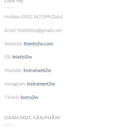
LIÊN HỆ
Hotline: 0932.167.099 (Zalo)
Email: thietbi2w@gmail.com
Website:
thietbi2w.com
FB:
thietbi2w
Youtube:
instrument2w
Instagram:
instrument2w
Tiktok:
instru2w
DANH MỤC SẢN PHẨM