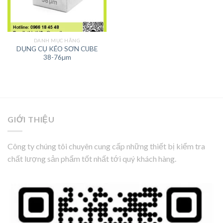
DANH MỤC HÃNG
DỤNG CỤ KÉO SƠN CUBE
38-76µm
GIỚI THIỆU
Công ty chúng tôi chuyên cung cấp những thiết bị kiểm tra
chất lượng sản phẩm tốt nhất tới quý khách hàng.