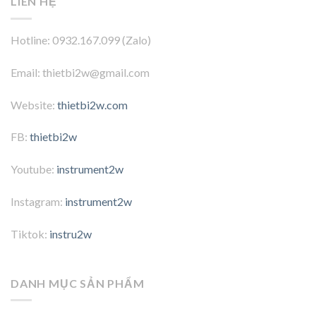
LIÊN HỆ
Hotline: 0932.167.099 (Zalo)
Email: thietbi2w@gmail.com
Website:
thietbi2w.com
FB:
thietbi2w
Youtube:
instrument2w
Instagram:
instrument2w
Tiktok:
instru2w
DANH MỤC SẢN PHẨM