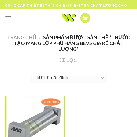
Skip
CUNG CẤP THIẾT BỊ THÍ NGHIỆM KIỂM TRA CHẤT LƯỢNG CAO
to
content
TRANG CHỦ
/
SẢN PHẨM ĐƯỢC GẮN THẺ “THƯỚC
TẠO MÀNG LỚP PHỦ HÃNG BEVS GIÁ RẺ CHẤT
LƯỢNG”
LỌC