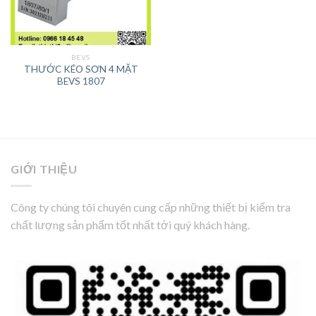
BEVS
THƯỚC KÉO SƠN 4 MẶT
BEVS 1807
GIỚI THIỆU
Công ty chúng tôi chuyên cung cấp những thiết bị kiểm tra
chất lượng sản phẩm tốt nhất tới quý khách hàng.