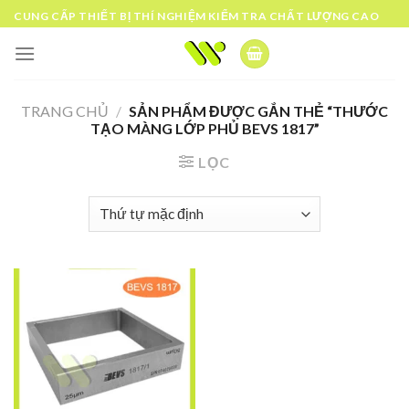
Skip
CUNG CẤP THIẾT BỊ THÍ NGHIỆM KIỂM TRA CHẤT LƯỢNG CAO
to
content
TRANG CHỦ
/
SẢN PHẨM ĐƯỢC GẮN THẺ “THƯỚC
TẠO MÀNG LỚP PHỦ BEVS 1817”
LỌC