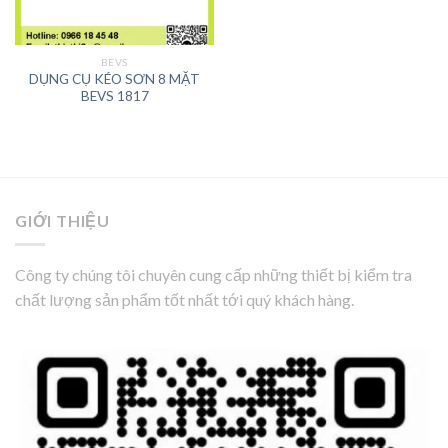
BEVS
DỤNG CỤ KÉO SƠN 8 MẶT
BEVS 1817
GIỚI THIỆU
Công ty chúng tôi chuyên cung cấp những thiết bị kiểm tra
chất lượng sản phẩm tốt nhất tới quý khách hàng.