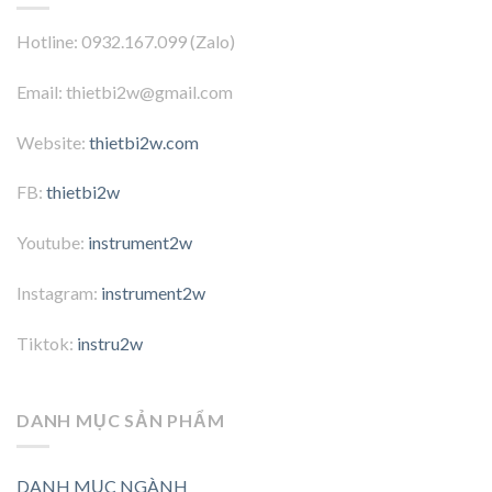
Hotline: 0932.167.099 (Zalo)
Email: thietbi2w@gmail.com
Website:
thietbi2w.com
FB:
thietbi2w
Youtube:
instrument2w
Instagram:
instrument2w
Tiktok:
instru2w
DANH MỤC SẢN PHẨM
DANH MỤC NGÀNH