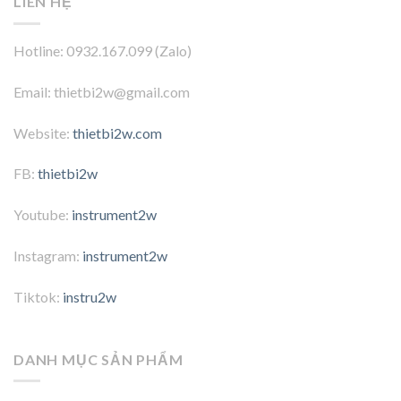
LIÊN HỆ
Hotline: 0932.167.099 (Zalo)
Email: thietbi2w@gmail.com
Website:
thietbi2w.com
FB:
thietbi2w
Youtube:
instrument2w
Instagram:
instrument2w
Tiktok:
instru2w
DANH MỤC SẢN PHẨM