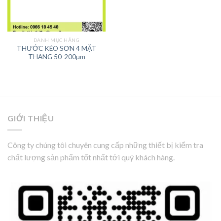
DANH MỤC HÃNG
THƯỚC KÉO SƠN 4 MẶT
THANG 50-200µm
GIỚI THIỆU
Công ty chúng tôi chuyên cung cấp những thiết bị kiểm tra
chất lượng sản phẩm tốt nhất tới quý khách hàng.