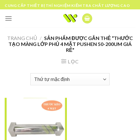
Skip
CUNG CẤP THIẾT BỊ THÍ NGHIỆM KIỂM TRA CHẤT LƯỢNG CAO
to
content
TRANG CHỦ
/
SẢN PHẨM ĐƯỢC GẮN THẺ “THƯỚC
TẠO MÀNG LỚP PHỦ 4 MẶT PUSHEN 50-200UM GIÁ
RẺ”
LỌC