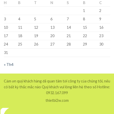
H
B
T
N
S
B
C
1
2
3
4
5
6
7
8
9
10
11
12
13
14
15
16
17
18
19
20
21
22
23
24
25
26
27
28
29
30
31
« Th4
Cảm ơn quý khách hàng đã quan tâm tới công ty của chúng tôi, nếu
có bất kỳ thắc mắc nào Quý khách vui lòng liên hệ theo số Hotline:
0932.167.099
thietbi2w.com