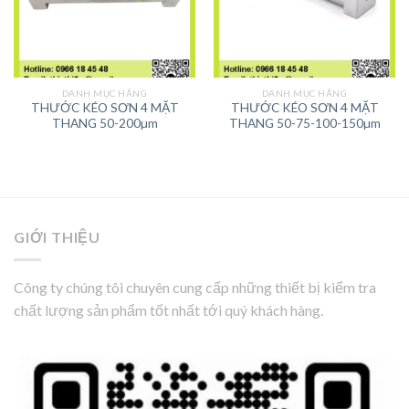
DANH MỤC HÃNG
DANH MỤC HÃNG
THƯỚC KÉO SƠN 4 MẶT
THƯỚC KÉO SƠN 4 MẶT
THANG 50-200µm
THANG 50-75-100-150µm
GIỚI THIỆU
Công ty chúng tôi chuyên cung cấp những thiết bị kiểm tra
chất lượng sản phẩm tốt nhất tới quý khách hàng.