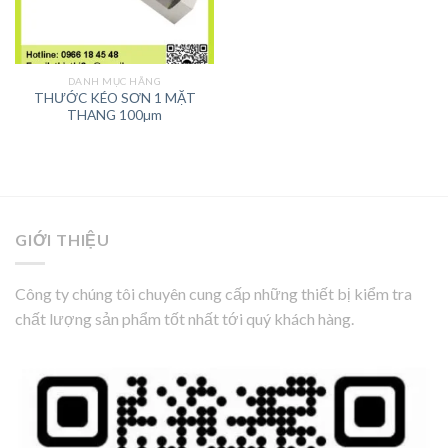
DANH MỤC HÃNG
THƯỚC KÉO SƠN 1 MẶT
THANG 100µm
GIỚI THIỆU
Công ty chúng tôi chuyên cung cấp những thiết bị kiểm tra
chất lượng sản phẩm tốt nhất tới quý khách hàng.