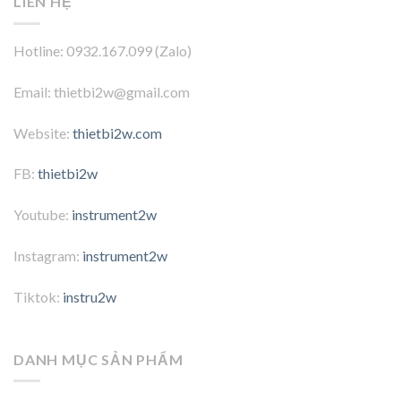
LIÊN HỆ
Hotline: 0932.167.099 (Zalo)
Email: thietbi2w@gmail.com
Website:
thietbi2w.com
FB:
thietbi2w
Youtube:
instrument2w
Instagram:
instrument2w
Tiktok:
instru2w
DANH MỤC SẢN PHẨM