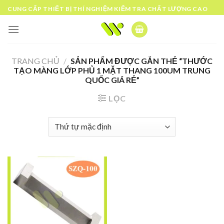
Skip
CUNG CẤP THIẾT BỊ THÍ NGHIỆM KIỂM TRA CHẤT LƯỢNG CAO
to
content
TRANG CHỦ
/
SẢN PHẨM ĐƯỢC GẮN THẺ “THƯỚC
TẠO MÀNG LỚP PHỦ 1 MẶT THANG 100UM TRUNG
QUỐC GIÁ RẺ”
LỌC